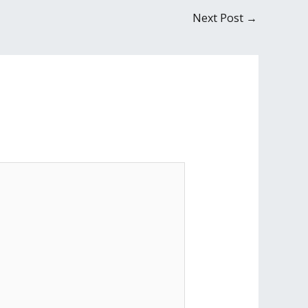
Next Post
→