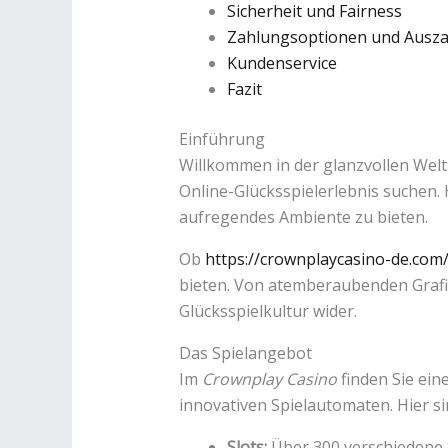
Sicherheit und Fairness
Zahlungsoptionen und Ausz
Kundenservice
Fazit
Einführung
Willkommen in der glanzvollen Wel
Online-Glücksspielerlebnis suchen. 
aufregendes Ambiente zu bieten.
Ob
https://crownplaycasino-de.com
bieten. Von atemberaubenden Grafi
Glücksspielkultur wider.
Das Spielangebot
Im
Crownplay Casino
finden Sie ein
innovativen Spielautomaten. Hier si
Slots:
Über 300 verschiedene