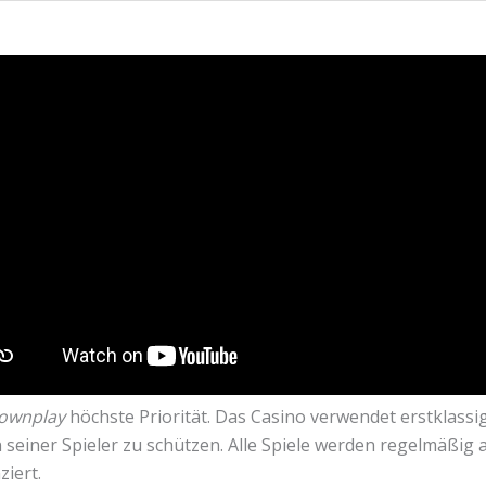
ownplay
höchste Priorität. Das Casino verwendet erstklass
 seiner Spieler zu schützen. Alle Spiele werden regelmäßig 
ziert.